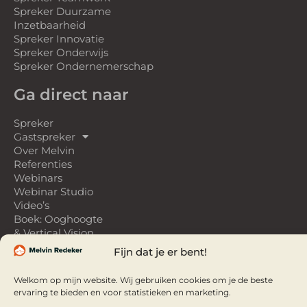
Spreker Duurzame
Inzetbaarheid
Spreker Innovatie
Spreker Onderwijs
Spreker Ondernemerschap
Ga direct naar
Spreker
Gastspreker
Over Melvin
Referenties
Webinars
Webinar Studio
Video’s
Boek: Ooghoogte
& Vertical Vision
Fijn dat je er bent!
Welkom op mijn website. Wij gebruiken cookies om je de beste
Copyright © 2026 Melvin Redeker
Webdesign Swipe Media
Privacy verklaring |
Sitemap
ervaring te bieden en voor statistieken en marketing.