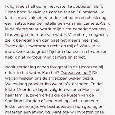
Ik lig al een half uur in het water te dobberen, als ik
Fiona hoor. “Melvin, ze komen er aan!” Onmiddellijk
laat ik me afzakken naar de zeebodem en check nog
een laatste keer de instellingen van mijn camera. Als ik
in de diepte staar, wordt mijn zicht beperkt door een
blauwe-groene muur van water. Vanuit mijn ooghoek
zie ik beweging en dan gaat het ineens heel snel.
Twee orka’s zwemmen recht op mij af. Wat zijn ze
indrukwekkend groot! Tijd om daarover na te denken
heb ik niet, ik focus mijn camera en schiet.
Nooit eerder lag er een fotograaf in de Noordzee bij
orka’s in het water. Kan het?
Durven we het?
Die
vragen hielden ons de afgelopen weken bezig.
Wekenlang probeerden we orka’s te vinden. En dat
lukte. Meerdere dagen volgden we orka Mousa en
haar familie, zeven orka’s die de kusten van de
Shetland eilanden afschuimen op jacht naar een
lekker zeehondje. We bestudeerden hun gedrag en
maakten een afweging, want ook wij moesten onze