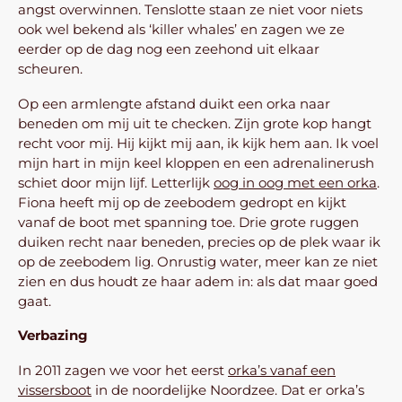
angst overwinnen. Tenslotte staan ze niet voor niets
ook wel bekend als ‘killer whales’ en zagen we ze
eerder op de dag nog een zeehond uit elkaar
scheuren.
Op een armlengte afstand duikt een orka naar
beneden om mij uit te checken. Zijn grote kop hangt
recht voor mij. Hij kijkt mij aan, ik kijk hem aan. Ik voel
mijn hart in mijn keel kloppen en een adrenalinerush
schiet door mijn lijf. Letterlijk
oog in oog met een orka
.
Fiona heeft mij op de zeebodem gedropt en kijkt
vanaf de boot met spanning toe. Drie grote ruggen
duiken recht naar beneden, precies op de plek waar ik
op de zeebodem lig. Onrustig water, meer kan ze niet
zien en dus houdt ze haar adem in: als dat maar goed
gaat.
Verbazing
In 2011 zagen we voor het eerst
orka’s vanaf een
vissersboot
in de noordelijke Noordzee. Dat er orka’s