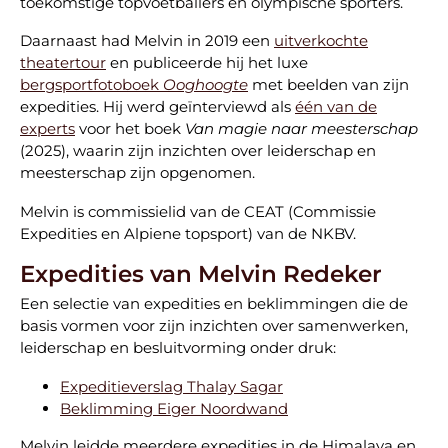
toekomstige topvoetballers en olympische sporters.
Daarnaast had Melvin in 2019 een
uitverkochte
theatertour
en publiceerde hij het luxe
bergsportfotoboek
Ooghoogte
met beelden van zijn
expedities. Hij werd geïnterviewd als
één van de
experts
voor het boek
Van magie naar meesterschap
(2025), waarin zijn inzichten over leiderschap en
meesterschap zijn opgenomen.
Melvin is commissielid van de CEAT (Commissie
Expedities en Alpiene topsport) van de NKBV.
Expedities van Melvin Redeker
Een selectie van expedities en beklimmingen die de
basis vormen voor zijn inzichten over samenwerken,
leiderschap en besluitvorming onder druk:
Expeditieverslag Thalay Sagar
Beklimming Eiger Noordwand
Melvin leidde meerdere expedities in de Himalaya en