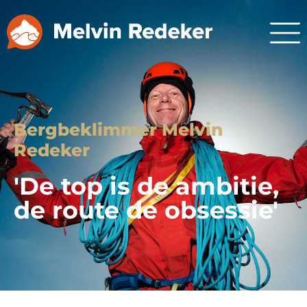
Bergbeklimmer Melvin
Redeker
'De top is de ambitie,
de route de obsessie'