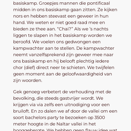
basiskamp. Groepjes mannen die pontificaal
midden in ons basiskamp gaan zitten. Ze kijken
nors en hebben steevast een geweer in hun
hand. We weten er niet goed raad mee en
bieden ze thee aan. “Chai?” Als we ’s nachts
liggen te slapen in het basiskamp worden we
beroofd. We voelen ons gedwongen een
kampwachter aan te stellen. De kampwachter
neemt vanzelfsprekend zijn geweer mee naar
ons basiskamp en hij belooft plechtig iedere
chor (dief) direct neer te schieten. We twijfelen
geen moment aan de geloofwaardigheid van
zijn woorden.
Gek genoeg verbetert de verhouding met de
bevolking, die steeds gastvrijer wordt. We
krijgen via via zelfs een uitnodiging voor een
bruiloft. En zo dalen we af door de vallei om een
soort bachelors party te bezoeken op 3500
meter hoogte in de Naltar vallei in het
hooggebergte. We hebben geen flauw idee wat