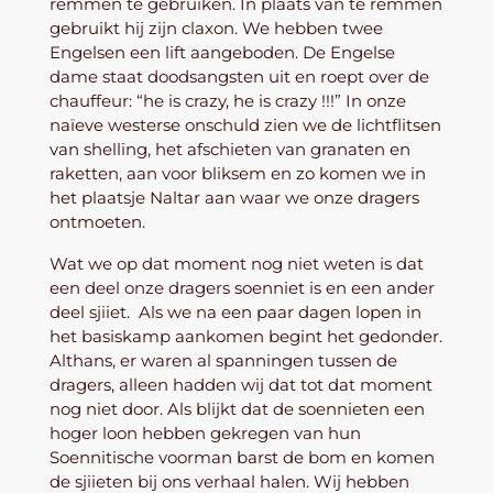
remmen te gebruiken. In plaats van te remmen
gebruikt hij zijn claxon. We hebben twee
Engelsen een lift aangeboden. De Engelse
dame staat doodsangsten uit en roept over de
chauffeur: “he is crazy, he is crazy !!!” In onze
naïeve westerse onschuld zien we de lichtflitsen
van shelling, het afschieten van granaten en
raketten, aan voor bliksem en zo komen we in
het plaatsje Naltar aan waar we onze dragers
ontmoeten.
Wat we op dat moment nog niet weten is dat
een deel onze dragers soenniet is en een ander
deel sjiiet. Als we na een paar dagen lopen in
het basiskamp aankomen begint het gedonder.
Althans, er waren al spanningen tussen de
dragers, alleen hadden wij dat tot dat moment
nog niet door. Als blijkt dat de soennieten een
hoger loon hebben gekregen van hun
Soennitische voorman barst de bom en komen
de sjiieten bij ons verhaal halen. Wij hebben