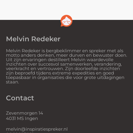
Melvin Redeker
Melvin Redeker is bergbeklimmer en spreker met als
motto anders denken, meer durven en bewuster doen.
Uit zijn ervaringen destilleert Melvin waardevolle
inzichten over succesvol samenwerken, verandering,
veerkracht en vertrouwen. Zijn doorleefde inzichten
zijn beproefd tijdens extreme expedities en goed
toepasbaar in organisaties die voor grote uitdagingen
staan.
Contact
Zevenmorgen 14
4031 MS Ingen
melvin@inspiratiespreker.nl