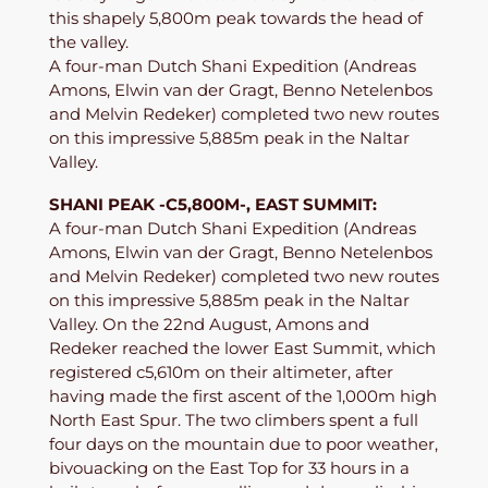
this shapely 5,800m peak towards the head of
the valley.
A four-man Dutch Shani Expedition (Andreas
Amons, Elwin van der Gragt, Benno Netelenbos
and Melvin Redeker) completed two new routes
on this impressive 5,885m peak in the Naltar
Valley.
SHANI PEAK -C5,800M-, EAST SUMMIT:
A four-man Dutch Shani Expedition (Andreas
Amons, Elwin van der Gragt, Benno Netelenbos
and Melvin Redeker) completed two new routes
on this impressive 5,885m peak in the Naltar
Valley. On the 22nd August, Amons and
Redeker reached the lower East Summit, which
registered c5,610m on their altimeter, after
having made the first ascent of the 1,000m high
North East Spur. The two climbers spent a full
four days on the mountain due to poor weather,
bivouacking on the East Top for 33 hours in a