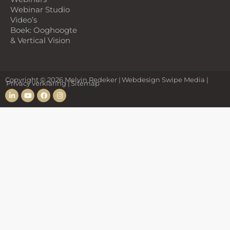
Webinar Studio
Video’s
Boek: Ooghoogte
& Vertical Vision
Copyright © 2026 Melvin Redeker
Webdesign Swipe Media
Privacy verklaring |
Sitemap