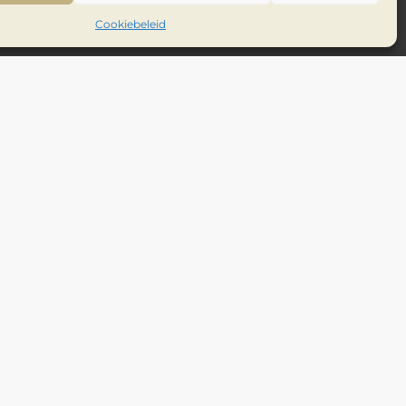
Cookiebeleid
Inhoudsopgave
Verder lezen
WNF-Magazine interview
Melvin: Grijs Paradijs