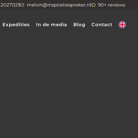
22027021
melvin@inspiratiespreker.nl
90+ reviews
Expedities
In de media
Blog
Contact