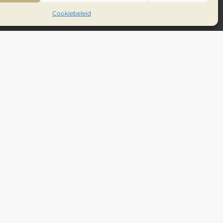
Cookiebeleid
Inhoudsopgave
Verder lezen
WNF-Magazine interview
Melvin: Grijs Paradijs