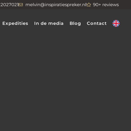
22027021
melvin@inspiratiespreker.nl
90+ reviews
Expedities
In de media
Blog
Contact