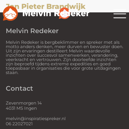
Jan Pieter Brandwijk
Melvin Redeker
Melvin Redeker is bergbeklimmer en spreker met als
motto anders denken, meer durven en bewuster doen.
Uit zijn ervaringen destilleert Melvin waardevolle
inzichten over succesvol samenwerken, verandering,
veerkracht en vertrouwen. Zijn doorleefde inzichten
zijn beproefd tijdens extreme expedities en goed
toepasbaar in organisaties die voor grote uitdagingen
staan.
Contact
Zevenmorgen 14
4031 MS Ingen
melvin@inspiratiespreker.nl
06 22027021