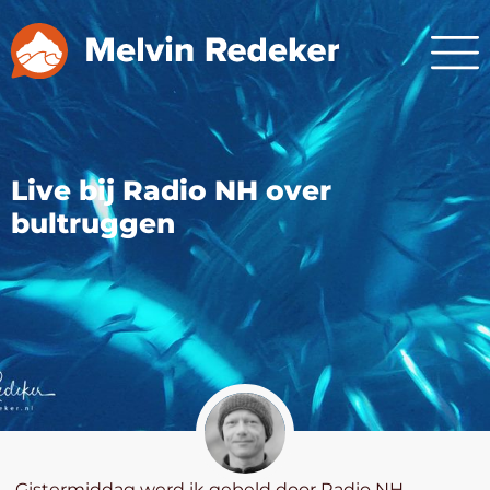
Live bij Radio NH over
bultruggen
Gistermiddag werd ik gebeld door Radio NH