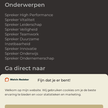
Onderwerpen
Spreker High Performance
Spreker Vitaliteit
Spreker Leiderschap
Spreker Veiligheid
Spreker Teamwork
Spreker Duurzame
Inzetbaarheid
Spreker Innovatie
Spreker Onderwijs
Spreker Ondernemerschap
Ga direct naar
Spreker
Fijn dat je er bent!
Gastspreker
Over Melvin
Welkom op mijn website. Wij gebruiken cookies om je de beste
Referenties
ervaring te bieden en voor statistieken en marketing.
Webinars
Webinar Studio
Video’s