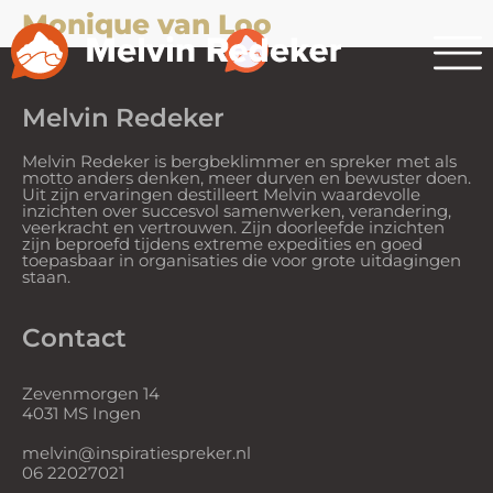
Monique van Loo
Melvin Redeker
Melvin Redeker is bergbeklimmer en spreker met als
motto anders denken, meer durven en bewuster doen.
Uit zijn ervaringen destilleert Melvin waardevolle
inzichten over succesvol samenwerken, verandering,
veerkracht en vertrouwen. Zijn doorleefde inzichten
zijn beproefd tijdens extreme expedities en goed
toepasbaar in organisaties die voor grote uitdagingen
staan.
Contact
Zevenmorgen 14
4031 MS Ingen
melvin@inspiratiespreker.nl
06 22027021