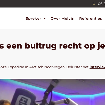
06 
Spreker
Over Melvin
Referenties
s een bultrug recht op j
onze Expeditie in Arctisch Noorwegen. Beluister het
intervie