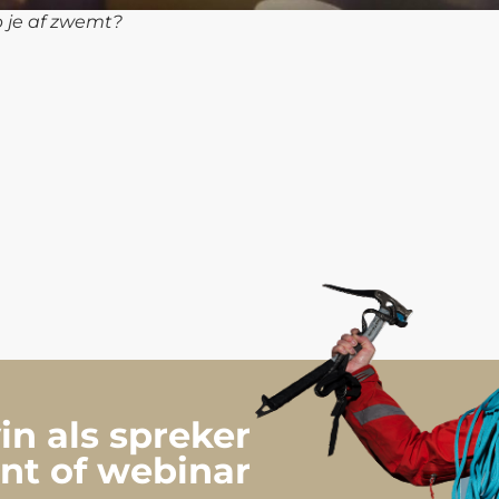
p je af zwemt?
n als spreker
nt of webinar