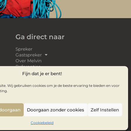
Ga direct naar
Spreker
Gastspreker
Over Melvin
Referenties
Webinars
Fijn dat je er bent!
Webinar Studio
Video’s
te. Wij gebruiken cookies om je de beste ervaring te bieden en voor
Boek: Ooghoogte
ting.
& Vertical Vision
p
 doorgaan
Doorgaan zonder cookies
Zelf Instellen
Cookiebeleid