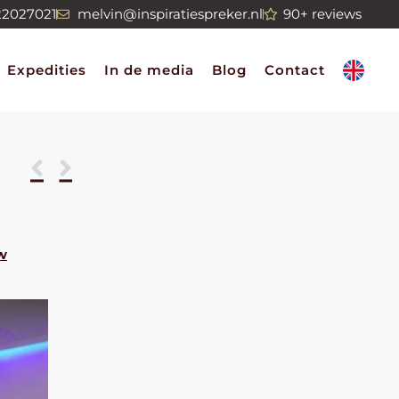
22027021
melvin@inspiratiespreker.nl
90+ reviews
Expedities
In de media
Blog
Contact
e
w