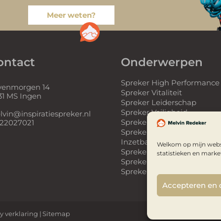
Meer weten?
ontact
Onderwerpen
Spreker High Performance
venmorgen 14
Spreker Vitaliteit
31 MS Ingen
Spreker Leiderschap
Spreker Veiligheid
vin@inspiratiespreker.nl
Spreker Teamwork
 22027021
Spreker Duurzame
Inzetbaarheid
Welkom op mijn websi
Spreker Innovatie
statistieken en marke
Spreker Onderwijs
Spreker Ondernemerscha
Accepteren en
y verklaring |
Sitemap