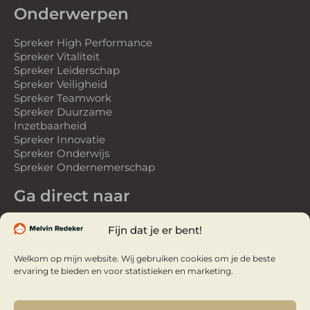
Onderwerpen
Spreker High Performance
Spreker Vitaliteit
Spreker Leiderschap
Spreker Veiligheid
Spreker Teamwork
Spreker Duurzame
Inzetbaarheid
Spreker Innovatie
Spreker Onderwijs
Spreker Ondernemerschap
Ga direct naar
Spreker
Fijn dat je er bent!
Gastspreker
Over Melvin
Welkom op mijn website. Wij gebruiken cookies om je de beste
Referenties
ervaring te bieden en voor statistieken en marketing.
Webinars
Webinar Studio
Video’s