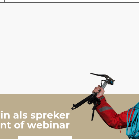
n als spreker
nt of webinar