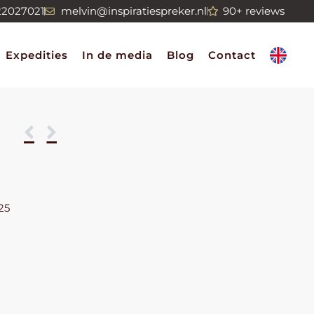
22027021
melvin@inspiratiespreker.nl
90+ reviews
Expedities
In de media
Blog
Contact
25