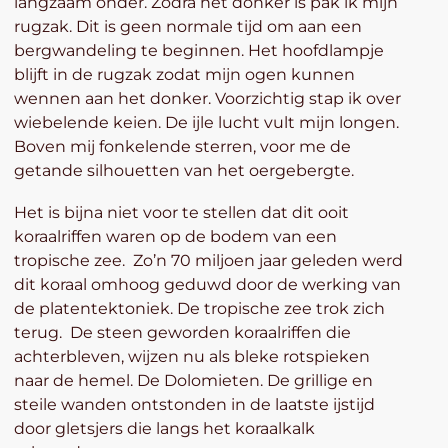
langzaam onder. Zodra het donker is pak ik mijn
rugzak. Dit is geen normale tijd om aan een
bergwandeling te beginnen. Het hoofdlampje
blijft in de rugzak zodat mijn ogen kunnen
wennen aan het donker. Voorzichtig stap ik over
wiebelende keien. De ijle lucht vult mijn longen.
Boven mij fonkelende sterren, voor me de
getande silhouetten van het oergebergte.
Het is bijna niet voor te stellen dat dit ooit
koraalriffen waren op de bodem van een
tropische zee. Zo’n 70 miljoen jaar geleden werd
dit koraal omhoog geduwd door de werking van
de platentektoniek. De tropische zee trok zich
terug. De steen geworden koraalriffen die
achterbleven, wijzen nu als bleke rotspieken
naar de hemel. De Dolomieten. De grillige en
steile wanden ontstonden in de laatste ijstijd
door gletsjers die langs het koraalkalk