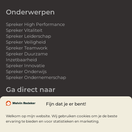
Onderwerpen
Spreker High Performance
Spreker Vitaliteit
Spreker Leiderschap
Spreker Veiligheid
Spreker Teamwork
Spreker Duurzame
Inzetbaarheid
Spreker Innovatie
Spreker Onderwijs
Spreker Ondernemerschap
Ga direct naar
Spreker
Fijn dat je er bent!
Gastspreker
Over Melvin
Welkom op mijn website. Wij gebruiken cookies om je de beste
Referenties
ervaring te bieden en voor statistieken en marketing.
Webinars
Webinar Studio