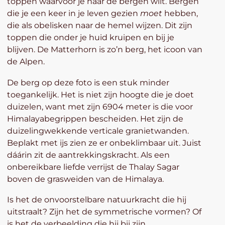
toppen waarvoor je naar de bergen wilt. Bergen
die je een keer in je leven gezien
moet
hebben,
die als obelisken naar de hemel wijzen. Dit zijn
toppen die onder je huid kruipen en bij je
blijven. De Matterhorn is zo’n berg, het icoon van
de Alpen.
De berg op deze foto is een stuk minder
toegankelijk. Het is niet zijn hoogte die je doet
duizelen, want met zijn 6904 meter is die voor
Himalayabegrippen bescheiden. Het zijn de
duizelingwekkende verticale granietwanden.
Beplakt met ijs zien ze er onbeklimbaar uit. Juist
dáárin zit de aantrekkingskracht. Als een
onbereikbare liefde verrijst de Thalay Sagar
boven de grasweiden van de Himalaya.
Is het de onvoorstelbare natuurkracht die hij
uitstraalt? Zijn het de symmetrische vormen? Of
is het de verbeelding die hij bij zijn