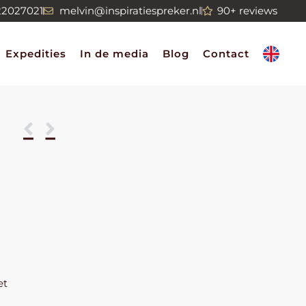
22027021
melvin@inspiratiespreker.nl
90+ reviews
Expedities
In de media
Blog
Contact
et