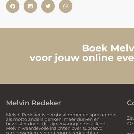
Boek Melvi
voor jouw online eve
Melvin Redeker
C
Melvin Redeker is bergbeklimmer en spreker met
Ze
als motto anders denken, meer durven en
40
bewuster doen. Uit zijn ervaringen destilleert
Melvin waardevolle inzichten over succesvol
samenwerken, verandering, veerkracht en