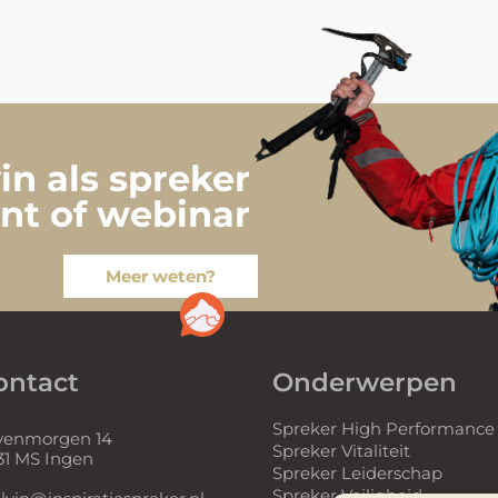
n als spreker
nt of webinar
Meer weten?
ontact
Onderwerpen
Spreker High Performance
venmorgen 14
Spreker Vitaliteit
31 MS Ingen
Spreker Leiderschap
Spreker Veiligheid