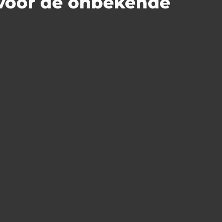
 voor de onbekende