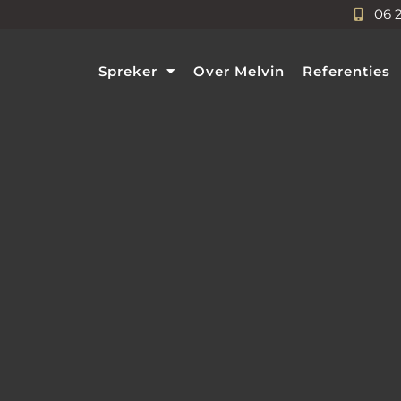
06 
Spreker
Over Melvin
Referenties