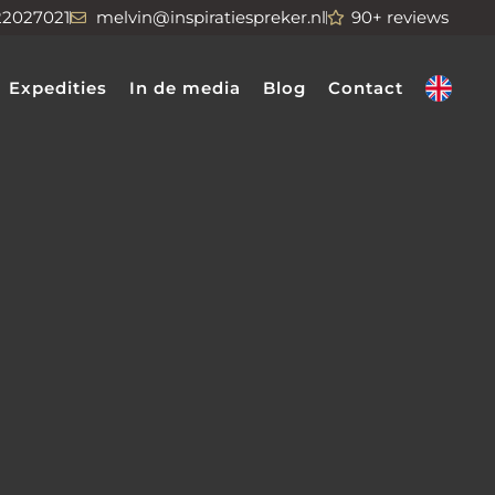
22027021
melvin@inspiratiespreker.nl
90+ reviews
Expedities
In de media
Blog
Contact