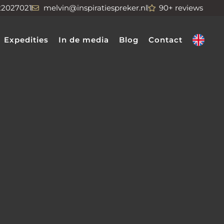
22027021
melvin@inspiratiespreker.nl
90+ reviews
Expedities
In de media
Blog
Contact