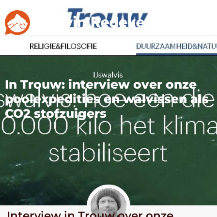
In Trouw: interview over onze
poolexpedities en walvissen als
CO2 stofzuigers
Interview in Trouw over onze