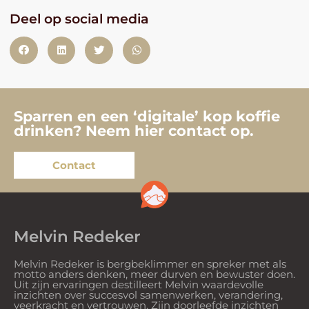
Deel op social media
Sparren en een ‘digitale’ kop koffie
drinken? Neem hier contact op.
Contact
Melvin Redeker
Melvin Redeker is bergbeklimmer en spreker met als
motto anders denken, meer durven en bewuster doen.
Uit zijn ervaringen destilleert Melvin waardevolle
inzichten over succesvol samenwerken, verandering,
veerkracht en vertrouwen. Zijn doorleefde inzichten