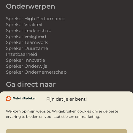
Onderwerpen
Spreker High Performance
Spreker Vitaliteit
Spreker Leiderschap
Spreker Veiligheid
Spreker Teamwork
Spreker Duurzame
Inzetbaarheid
Spreker Innovatie
Spreker Onderwijs
Spreker Ondernemerschap
Ga direct naar
Spreker
Fijn dat je er bent!
Gastspreker
Over Melvin
Welkom op mijn website. Wij gebruiken cookies om je de beste
Referenties
ervaring te bieden en voor statistieken en marketing.
Webinars
Webinar Studio
Video’s