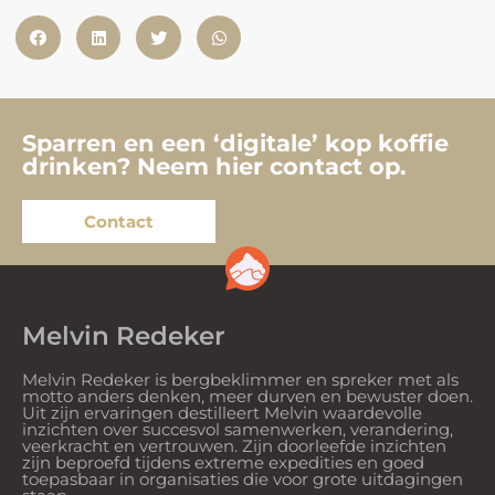
Sparren en een ‘digitale’ kop koffie
drinken? Neem hier contact op.
Contact
Melvin Redeker
Melvin Redeker is bergbeklimmer en spreker met als
motto anders denken, meer durven en bewuster doen.
Uit zijn ervaringen destilleert Melvin waardevolle
inzichten over succesvol samenwerken, verandering,
veerkracht en vertrouwen. Zijn doorleefde inzichten
zijn beproefd tijdens extreme expedities en goed
toepasbaar in organisaties die voor grote uitdagingen