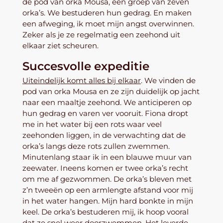
de pod van orka Mousa, een groep van zeven
orka’s. We bestuderen hun gedrag. En maken
een afweging, ik moet mijn angst overwinnen.
Zeker als je ze regelmatig een zeehond uit
elkaar ziet scheuren.
Succesvolle expeditie
Uiteindelijk komt alles bij elkaar
. We vinden de
pod van orka Mousa en ze zijn duidelijk op jacht
naar een maaltje zeehond. We anticiperen op
hun gedrag en varen ver vooruit. Fiona dropt
me in het water bij een rots waar veel
zeehonden liggen, in de verwachting dat de
orka’s langs deze rots zullen zwemmen.
Minutenlang staar ik in een blauwe muur van
zeewater. Ineens komen er twee orka’s recht
om me af gezwommen.
De orka’s bleven met
z’n tweeën op een armlengte afstand voor mij
in het water hangen. Mijn hard bonkte in mijn
keel. De orka’s bestuderen mij, ik hoop vooral
dat ze snel weer doorzwemmen. Het leverde