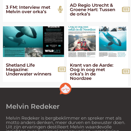
AD Regio Utrecht &
3 FM: Interview met
Groene Hart: Tussen
Melvin over orka’s
de orka’s
Shetland Life
Krant van de Aarde:
Magazine:
Oog in oog met
Underwater winners
orka’s in de
Noordzee
Melvin Redeker
Melvin Redeker is bergbeklimmer en spreker met als
motto anders denken, meer durven en bewuster doen.
Uit zijn ervaringen destilleert Melvin waardevolle