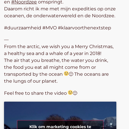
en
#
Noordzee
omspringt.
Daarom richt ik me met mijn expedities op onze
oceanen, de onderwaterwereld en de Noordzee.
#duurzaamheid #MVO #klaarvoorthenextstep
—
From the arctic, we wish you a Merry Christmas,
a healthy sea and a whale of a year in 2018!
The air that you breathe, the water you drink,
the food you eat all might come from or
transported by the ocean
🙂
The oceans are
the lungs of our planet.
Feel free to share the video
🙂
Klik om marketing cookies te