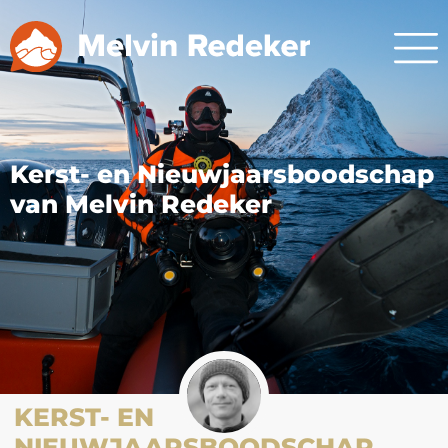
Kerst- en Nieuwjaarsboodschap
van Melvin Redeker
KERST- EN
NIEUWJAARSBOODSCHAP