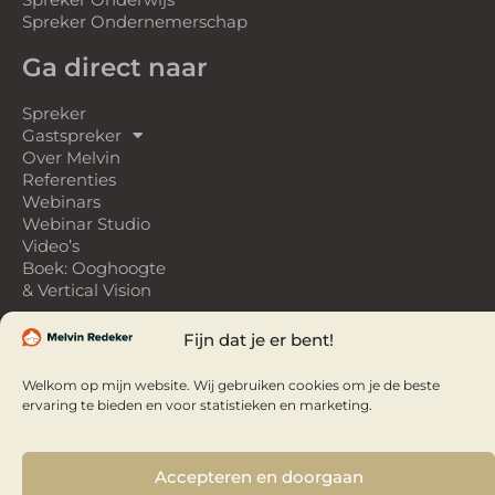
Spreker Ondernemerschap
Ga direct naar
Spreker
Gastspreker
Over Melvin
Referenties
Webinars
Webinar Studio
Video’s
Boek: Ooghoogte
& Vertical Vision
Fijn dat je er bent!
Copyright © 2026 Melvin Redeker
Webdesign Swipe Media
Privacy verklaring |
Sitemap
Welkom op mijn website. Wij gebruiken cookies om je de beste
ervaring te bieden en voor statistieken en marketing.
Accepteren en doorgaan