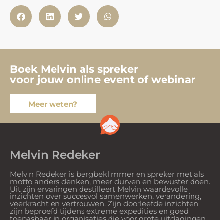
Boek Melvin als spreker
voor jouw online event of webinar
Meer weten?
Melvin Redeker
Melvin Redeker is bergbeklimmer en spreker met als
motto anders denken, meer durven en bewuster doen.
Uit zijn ervaringen destilleert Melvin waardevolle
inzichten over succesvol samenwerken, verandering,
veerkracht en vertrouwen. Zijn doorleefde inzichten
zijn beproefd tijdens extreme expedities en goed
toepasbaar in organisaties die voor grote uitdagingen