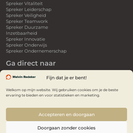
Spreker Vitaliteit
Spreker Leiderschap
Spreker Veiligheid
Spreker Teamwork
Spreker Duurzame
Inzetbaarheid
Spreker Innovatie
Spreker Onderwijs
Spreker Ondernemerschap
Ga direct naar
Spreker
Fijn dat je er bent!
Gastspreker
Over Melvin
Welkom op mijn website. Wij gebruiken cookies om je de beste
Referenties
ervaring te bieden en voor statistieken en marketing.
Webinars
Webinar Studio
Video’s
Accepteren en doorgaan
Boek: Ooghoogte
& Vertical Vision
Doorgaan zonder cookies