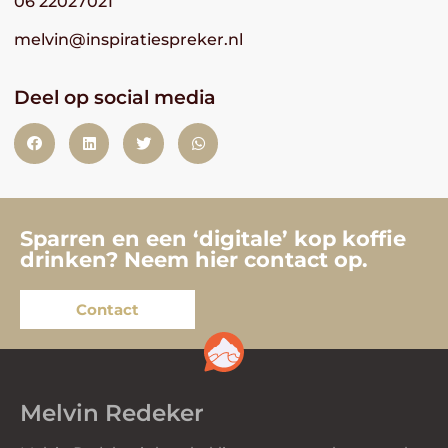
06 22027021
melvin@inspiratiespreker.nl
Deel op social media
Sparren en een ‘digitale’ kop koffie
drinken? Neem hier contact op.
Contact
Melvin Redeker