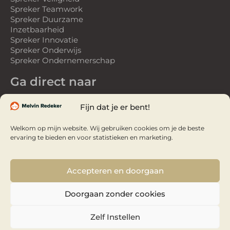
Spreker Teamwork
Spreker Duurzame
Inzetbaarheid
Spreker Innovatie
Spreker Onderwijs
Spreker Ondernemerschap
Ga direct naar
Spreker
Fijn dat je er bent!
Gastspreker
Over Melvin
Welkom op mijn website. Wij gebruiken cookies om je de beste
Referenties
ervaring te bieden en voor statistieken en marketing.
Webinars
Webinar Studio
Video’s
Accepteren en doorgaan
Boek: Ooghoogte
& Vertical Vision
Doorgaan zonder cookies
Zelf Instellen
Copyright © 2026 Melvin Redeker
Webdesign Swipe Media
Privacy verklaring |
Sitemap