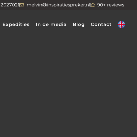
22027021
melvin@inspiratiespreker.nl
90+ reviews
Expedities
In de media
Blog
Contact