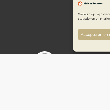
Welkom op mijn websi
statistieken en marke
Accepteren en
n. Er werd een storm voorspeld (bft 9) en 5 dagen
aatsen, ruim voor de storm uit. Voor mij 120
ht anders dan gepland. Uiteindelijk wist ik
n. Een langere vlog deze keer, die laat zien