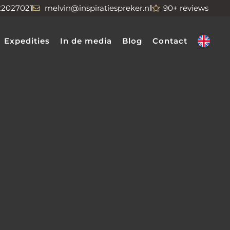
22027021
melvin@inspiratiespreker.nl
90+ reviews
Expedities
In de media
Blog
Contact